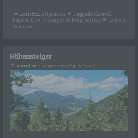
Posted in
Allgemein
Tagged
achental
,
bayern
,
bike
,
chiemgau
,
hiking
,
rafting
Leave a
on
Comment
Splash’n’Flash
Höhensteiger
Posted on
2. August 2021
/
by
lars
/