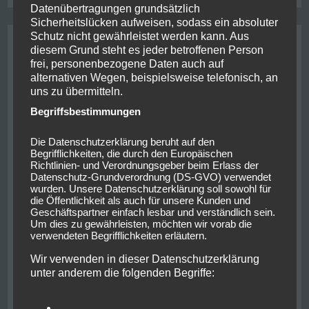
Datenübertragungen grundsätzlich
Sicherheitslücken aufweisen, sodass ein absoluter
Schutz nicht gewährleistet werden kann. Aus
Hiking Skills Level Up
diesem Grund steht es jeder betroffenen Person
frei, personenbezogene Daten auch auf
Posted on
20. Oktober 2019
/
by
lars
/
alternativen Wegen, beispielsweise telefonisch, an
uns zu übermitteln.
Begriffsbestimmungen
Die Datenschutzerklärung beruht auf den
Begrifflichkeiten, die durch den Europäischen
Richtlinien- und Verordnungsgeber beim Erlass der
Datenschutz-Grundverordnung (DS-GVO) verwendet
wurden. Unsere Datenschutzerklärung soll sowohl für
die Öffentlichkeit als auch für unsere Kunden und
Geschäftspartner einfach lesbar und verständlich sein.
Um dies zu gewährleisten, möchten wir vorab die
verwendeten Begrifflichkeiten erläutern.
Eine geruhsame Nacht später ging es bereits weiter
mit der Reise zurück zur Bahnstrecke, die vollendet
Wir verwenden in dieser Datenschutzerklärung
werden wollte. Für ein kurzes Frühstück
unter anderem die folgenden Begriffe:
Read More