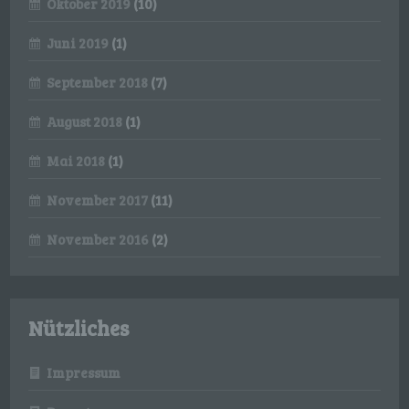
Oktober 2019
(10)
einverstanden ist.
Juni 2019
(1)
Name und Anschrift des für die Verarbeitung
September 2018
(7)
Verantwortlichen
August 2018
(1)
Verantwortlicher im Sinne der Datenschutz-
Grundverordnung, sonstiger in den Mitgliedstaaten der
Mai 2018
(1)
Europäischen Union geltenden Datenschutzgesetze
und anderer Bestimmungen mit
datenschutzrechtlichem Charakter ist die:
November 2017
(11)
Lars Schneegaß
November 2016
(2)
Robert -Koch-Straße
99867 Gotha
Nützliches
Deutschland
E-Mail: lars.schneegass@gmail.com
Impressum
Cookies / SessionStorage / LocalStorage