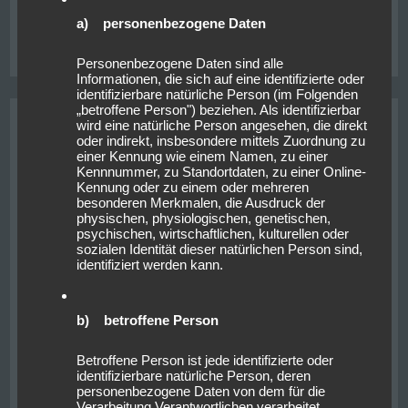
a) personenbezogene Daten
on
Posted in
Allgemein
Leave a Comment
Hiking
Personenbezogene Daten sind alle
Skills
Informationen, die sich auf eine identifizierte oder
Level
identifizierbare natürliche Person (im Folgenden
Up
„betroffene Person") beziehen. Als identifizierbar
Trail für Trail
wird eine natürliche Person angesehen, die direkt
oder indirekt, insbesondere mittels Zuordnung zu
einer Kennung wie einem Namen, zu einer
Posted on
18. Oktober 2019
/
by
lars
/
Kennnummer, zu Standortdaten, zu einer Online-
Kennung oder zu einem oder mehreren
besonderen Merkmalen, die Ausdruck der
physischen, physiologischen, genetischen,
psychischen, wirtschaftlichen, kulturellen oder
sozialen Identität dieser natürlichen Person sind,
identifiziert werden kann.
b) betroffene Person
Betroffene Person ist jede identifizierte oder
identifizierbare natürliche Person, deren
Das morgendliche Frühstück im Holzhausstil
personenbezogene Daten von dem für die
gehaltenen kleinem Restaurant im Hostel war eine
Verarbeitung Verantwortlichen verarbeitet