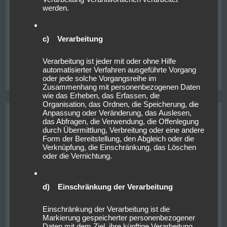
gute Entscheidung wie sich im Laufe des Tages
werden.
herausstellen sollte,
Read More
c) Verarbeitung
Verarbeitung ist jeder mit oder ohne Hilfe
on
Posted in
Allgemein
Leave a Comment
automatisierter Verfahren ausgeführte Vorgang
Trail
oder jede solche Vorgangsreihe im
für
Zusammenhang mit personenbezogenen Daten
Trail
wie das Erheben, das Erfassen, die
Organisation, das Ordnen, die Speicherung, die
Anpassung oder Veränderung, das Auslesen,
4 Lakes, 2 Se(h)en
das Abfragen, die Verwendung, die Offenlegung
durch Übermittlung, Verbreitung oder eine andere
Posted on
16. Oktober 2019
/
by
lars
/
Form der Bereitstellung, den Abgleich oder die
Verknüpfung, die Einschränkung, das Löschen
oder die Vernichtung.
d) Einschränkung der Verarbeitung
Einschränkung der Verarbeitung ist die
Markierung gespeicherter personenbezogener
Daten mit dem Ziel, ihre künftige Verarbeitung