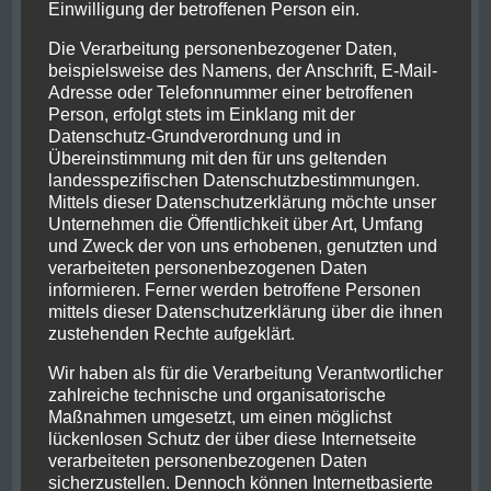
Einwilligung der betroffenen Person ein.
Posted on
22. Oktober 2019
/
by
lars
/
Die Verarbeitung personenbezogener Daten,
beispielsweise des Namens, der Anschrift, E-Mail-
Adresse oder Telefonnummer einer betroffenen
Person, erfolgt stets im Einklang mit der
Datenschutz-Grundverordnung und in
Übereinstimmung mit den für uns geltenden
landesspezifischen Datenschutzbestimmungen.
Mittels dieser Datenschutzerklärung möchte unser
Unternehmen die Öffentlichkeit über Art, Umfang
und Zweck der von uns erhobenen, genutzten und
verarbeiteten personenbezogenen Daten
informieren. Ferner werden betroffene Personen
Der darauffolgende Tag begann nicht früh aber auch
mittels dieser Datenschutzerklärung über die ihnen
nicht spät und startete mit einem kleinen Aufstieg
zustehenden Rechte aufgeklärt.
zum Old Fort, wahrscheinlich der Standort
Wir haben als für die Verarbeitung Verantwortlicher
Read More
zahlreiche technische und organisatorische
Maßnahmen umgesetzt, um einen möglichst
lückenlosen Schutz der über diese Internetseite
on
Posted in
Allgemein
Leave a Comment
verarbeiteten personenbezogenen Daten
Wildlife
sicherzustellen. Dennoch können Internetbasierte