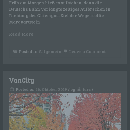
Früh am Morgen hieß es aufstehen, denn die
Deutsche Bahn verlangte zeitiges Aufbrechen in
Richtung des Chiemgau. Ziel der Weges sollte
Marquartstein
Read More
on
Posted in
Allgemein
Leave a Comment
Höhensteig
VanCity
Posted on
26. Oktober 2019
/
by
lars
/