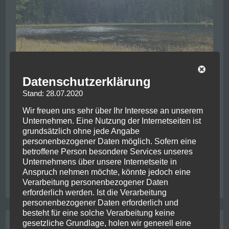
Datenschutzerklärung
Nachdem der kribbelige Augenblick vorbei war
Stand: 28.07.2020
klang der Abend mit einem genussvollen Essen aus
Wir freuen uns sehr über Ihr Interesse an unserem
gefolgt von einem geruhsamen Schlaf. Voll mit
Unternehmen. Eine Nutzung der Internetseiten ist
Tatendrang
grundsätzlich ohne jede Angabe
personenbezogener Daten möglich. Sofern eine
Read More
betroffene Person besondere Services unseres
Unternehmens über unsere Internetseite in
Anspruch nehmen möchte, könnte jedoch eine
on
Posted in
Allgemein
Leave a Comment
Verarbeitung personenbezogener Daten
Düsterwald
erforderlich werden. Ist die Verarbeitung
personenbezogener Daten erforderlich und
besteht für eine solche Verarbeitung keine
gesetzliche Grundlage, holen wir generell eine
Wildlife