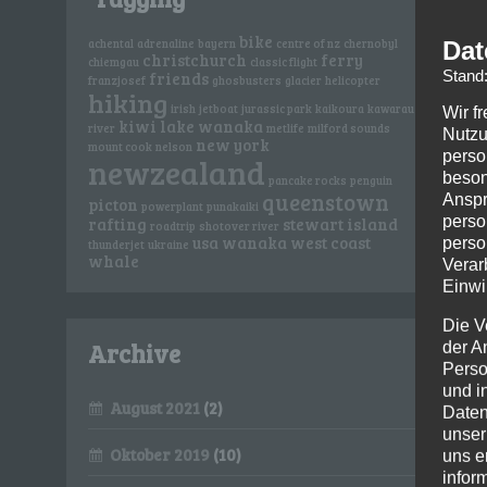
bike
Dat
achental
adrenaline
bayern
centre of nz
chernobyl
christchurch
ferry
chiemgau
classic flight
Stand
friends
franzjosef
ghosbusters
glacier
helicopter
hiking
irish
jetboat
jurassic park
kaikoura
kawarau
Wir f
kiwi
lake wanaka
river
metlife
milford sounds
Nutzu
new york
mount cook
nelson
perso
newzealand
beson
pancake rocks
penguin
queenstown
Anspr
picton
powerplant
punakaiki
perso
rafting
stewart island
roadtrip
shotover river
usa
wanaka
west coast
perso
thunderjet
ukraine
whale
Verar
Einwi
Die V
Archive
der A
Perso
und i
August 2021
(2)
Daten
unser
Oktober 2019
(10)
uns e
infor