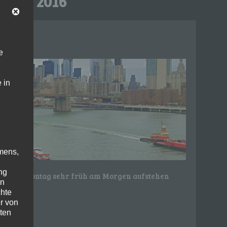
mber 2016
e
 in
mens,
ng
tel war Montag sehr früh am Morgen aufstehen
en
chte
r von
ten