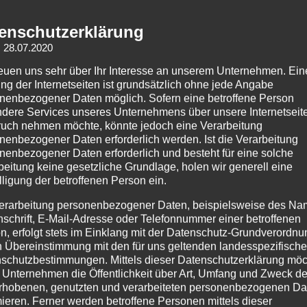
Monat:
Nove
enschutzerklärung
Up and Downs
: 28.07.2020
Posted on
23. November 2016
/
by
lars
/
reuen uns sehr über Ihr Interesse an unserem Unternehmen. Ein
ng der Internetseiten ist grundsätzlich ohne jede Angabe
nenbezogener Daten möglich. Sofern eine betroffene Person
dere Services unseres Unternehmens über unsere Internetseite
uch nehmen möchte, könnte jedoch eine Verarbeitung
nenbezogener Daten erforderlich werden. Ist die Verarbeitung
nenbezogener Daten erforderlich und besteht für eine solche
beitung keine gesetzliche Grundlage, holen wir generell eine
lligung der betroffenen Person ein.
erarbeitung personenbezogener Daten, beispielsweise des Na
nschrift, E-Mail-Adresse oder Telefonnummer einer betroffenen
n, erfolgt stets im Einklang mit der Datenschutz-Grundverordnu
Nach einer heißen Dusche und der zweiten Nacht im Ho
n Übereinstimmung mit den für uns geltenden landesspezifisch
angesagt und ich setzte mich
schutzbestimmungen. Mittels dieser Datenschutzerklärung mö
 Unternehmen die Öffentlichkeit über Art, Umfang und Zweck de
Read More
rhobenen, genutzten und verarbeiteten personenbezogenen Da
mieren. Ferner werden betroffene Personen mittels dieser