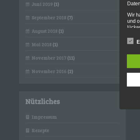
Daten
Juni 2019
(1)
Wir h
September 2018
(7)
und o
lücke
August 2018
(1)
perso
Inter
E
Mai 2018
(1)
aufwe
Aus d
November 2017
(11)
perso
telef
November 2016
(2)
Begri
Die Da
Europ
Grund
Nützliches
soll s
Geschä
gewähr
Impressum
Wir v
Rezepte
folge