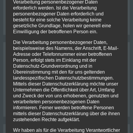
Verarbeitung personenbezogener Daten
Posted in
Allgemein
Tagged
adrenaline
,
erforderlich werden. Ist die Verarbeitung
jetboat
,
kawarau river
,
kiwi
,
newzealand
,
personenbezogener Daten erforderlich und
queenstown
,
rafting
,
shotover river
,
thunderjet
1
besteht für eine solche Verarbeitung keine
zu
Kommentar
gesetzliche Grundlage, holen wir generell eine
Mā
Einwilligung der betroffenen Person ein.
te
wā
Die Verarbeitung personenbezogener Daten,
beispielsweise des Namens, der Anschrift, E-Mail-
Tagging
Adresse oder Telefonnummer einer betroffenen
Person, erfolgt stets im Einklang mit der
bike
achental
adrenaline
bayern
centre of nz
chernobyl
chiemgau
Datenschutz-Grundverordnung und in
christchurch
ferry
friends
classic flight
franzjosef
ghosbusters
Übereinstimmung mit den für uns geltenden
hiking
glacier
helicopter
irish
jetboat
jurassic park
kaikoura
landesspezifischen Datenschutzbestimmungen.
kiwi
lake wanaka
kawarau river
metlife
milford sounds
mount cook
Mittels dieser Datenschutzerklärung möchte unser
newzealand
Unternehmen die Öffentlichkeit über Art, Umfang
new york
nelson
pancake rocks
queenstown
und Zweck der von uns erhobenen, genutzten und
picton
rafting
penguin
powerplant
punakaiki
verarbeiteten personenbezogenen Daten
stewart island
usa
roadtrip
shotover river
thunderjet
ukraine
informieren. Ferner werden betroffene Personen
wanaka
west coast
whale
mittels dieser Datenschutzerklärung über die ihnen
zustehenden Rechte aufgeklärt.
Wir haben als für die Verarbeitung Verantwortlicher