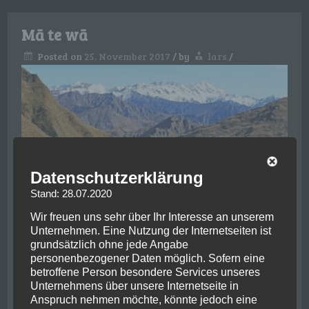
Mā te wā
Posted on
25. November 2017
/
by
lars
/
Datenschutzerklärung
Stand: 28.07.2020
Wir freuen uns sehr über Ihr Interesse an unserem
Wieder angekommen in der Adrenalinhauptstadt
Unternehmen. Eine Nutzung der Internetseiten ist
der Welt mischte ich mich unters feierfreudige Volk
grundsätzlich ohne jede Angabe
und genoss den Abend bei gutem Essen und kaltem
personenbezogener Daten möglich. Sofern eine
betroffene Person besondere Services unseres
Read More
Unternehmens über unsere Internetseite in
Anspruch nehmen möchte, könnte jedoch eine