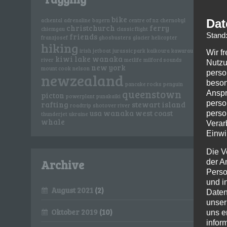
bike
Dat
achental
adrenaline
bayern
centre of nz
chernobyl
christchurch
ferry
chiemgau
classic flight
Stand
friends
franzjosef
ghosbusters
glacier
helicopter
hiking
irish
jetboat
jurassic park
kaikoura
kawarau
Wir f
kiwi
lake wanaka
river
metlife
milford sounds
Nutzu
new york
mount cook
nelson
perso
newzealand
beson
pancake rocks
penguin
queenstown
Anspr
picton
powerplant
punakaiki
perso
rafting
stewart island
roadtrip
shotover river
usa
wanaka
west coast
perso
thunderjet
ukraine
whale
Verar
Einwi
Die V
Archive
der A
Perso
und i
August 2021
(2)
Daten
unser
Oktober 2019
(10)
uns e
infor