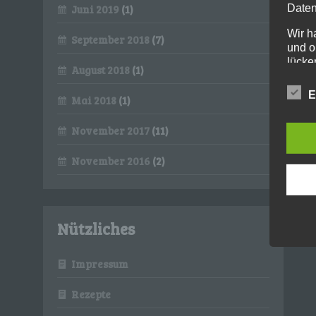
Daten
Juni 2019
(1)
Wir h
September 2018
(7)
und o
lücke
August 2018
(1)
perso
Inter
E
Mai 2018
(1)
aufwe
Aus d
November 2017
(11)
perso
telef
November 2016
(2)
Begri
Die Da
Europ
Grund
Nützliches
soll s
Geschä
gewähr
Impressum
Wir v
Rezepte
folge