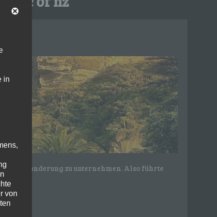
entre of nz
e
 in
mens,
ng
weitere Wanderung zu unternehmen. Also führte
en
chte
r von
ten