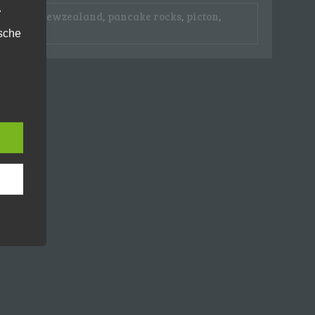
.
,
nelson
,
newzealand
,
pancake rocks
,
picton
,
ische
n
ann.
ise
hutz-
rung
n.