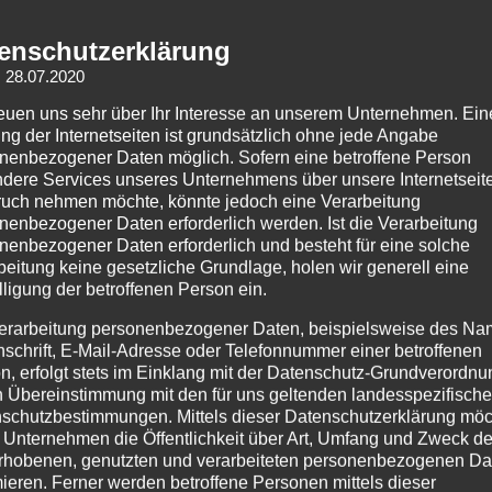
Schlagwort:
c
enschutzerklärung
Zentrum und Ahornsirup
: 28.07.2020
Posted on
14. November 2017
/
by
lars
/
reuen uns sehr über Ihr Interesse an unserem Unternehmen. Ein
ng der Internetseiten ist grundsätzlich ohne jede Angabe
nenbezogener Daten möglich. Sofern eine betroffene Person
dere Services unseres Unternehmens über unsere Internetseite
uch nehmen möchte, könnte jedoch eine Verarbeitung
nenbezogener Daten erforderlich werden. Ist die Verarbeitung
nenbezogener Daten erforderlich und besteht für eine solche
beitung keine gesetzliche Grundlage, holen wir generell eine
lligung der betroffenen Person ein.
erarbeitung personenbezogener Daten, beispielsweise des Na
nschrift, E-Mail-Adresse oder Telefonnummer einer betroffenen
n, erfolgt stets im Einklang mit der Datenschutz-Grundverordnu
Am folgenden Morgen hatte ich noch viel Zeit um eine 
n Übereinstimmung mit den für uns geltenden landesspezifisch
mich mein Weg eine Weile entlang
schutzbestimmungen. Mittels dieser Datenschutzerklärung mö
 Unternehmen die Öffentlichkeit über Art, Umfang und Zweck de
Read More
rhobenen, genutzten und verarbeiteten personenbezogenen Da
mieren. Ferner werden betroffene Personen mittels dieser