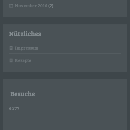
oder indirekt, insbesondere mittels Zuordnung zu
November 2016
(2)
einer Kennung wie einem Namen, zu einer
Kennnummer, zu Standortdaten, zu einer Online-
Kennung oder zu einem oder mehreren
besonderen Merkmalen, die Ausdruck der
physischen, physiologischen, genetischen,
psychischen, wirtschaftlichen, kulturellen oder
Nützliches
sozialen Identität dieser natürlichen Person sind,
identifiziert werden kann.
Impressum
b) betroffene Person
Rezepte
Betroffene Person ist jede identifizierte oder
identifizierbare natürliche Person, deren
personenbezogene Daten von dem für die
Verarbeitung Verantwortlichen verarbeitet
werden.
Besuche
c) Verarbeitung
6.777
Verarbeitung ist jeder mit oder ohne Hilfe
automatisierter Verfahren ausgeführte Vorgang