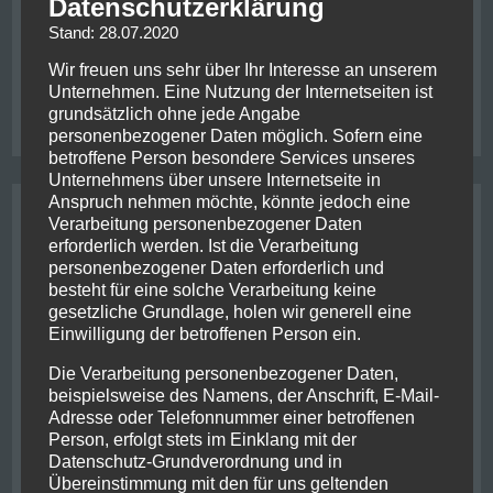
Datenschutzerklärung
Stand: 28.07.2020
Posted in
Allgemein
Tagged
classic flight
,
Wir freuen uns sehr über Ihr Interesse an unserem
ferry
,
friends
,
hiking
,
lake wanaka
,
newzealand
,
penguin
,
queenstown
,
stewart island
,
wanaka
Unternehmen. Eine Nutzung der Internetseiten ist
on
Leave a Comment
grundsätzlich ohne jede Angabe
Doppeldeckerblues
personenbezogener Daten möglich. Sofern eine
betroffene Person besondere Services unseres
Unternehmens über unsere Internetseite in
Anspruch nehmen möchte, könnte jedoch eine
Rabbits crossing
Verarbeitung personenbezogener Daten
erforderlich werden. Ist die Verarbeitung
Posted on
19. November 2017
/
by
lars
/
personenbezogener Daten erforderlich und
besteht für eine solche Verarbeitung keine
gesetzliche Grundlage, holen wir generell eine
Einwilligung der betroffenen Person ein.
Die Verarbeitung personenbezogener Daten,
beispielsweise des Namens, der Anschrift, E-Mail-
Adresse oder Telefonnummer einer betroffenen
Person, erfolgt stets im Einklang mit der
Datenschutz-Grundverordnung und in
Übereinstimmung mit den für uns geltenden