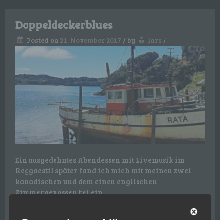
Doppeldeckerblues
Posted on
21. November 2017
/
by
lars
/
Ein ausgedehntes Abendessen mit Livemusik im
Reggaestil später fand ich mich mit meinen zwei
kanadischen und dem einen englischen
Zimmergenossen bei ein
Read More