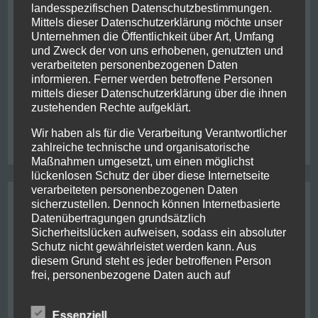
landesspezifischen Datenschutzbestimmungen.
Eine Nacht verging und der frühe Vogel fängt in
Mittels dieser Datenschutzerklärung möchte unser
diesem Fall den Bus nach Wanaka, 7:45 war Abfahrt.
Unternehmen die Öffentlichkeit über Art, Umfang
Es hieß erneut eine
und Zweck der von uns erhobenen, genutzten und
verarbeiteten personenbezogenen Daten
Read More
informieren. Ferner werden betroffene Personen
mittels dieser Datenschutzerklärung über die ihnen
zustehenden Rechte aufgeklärt.
Posted in
Allgemein
Tagged
bike
,
hiking
,
Wir haben als für die Verarbeitung Verantwortlicher
zu
lake wanaka
,
newzealand
,
wanaka
1 Kommentar
Rabbit
zahlreiche technische und organisatorische
crossi
Maßnahmen umgesetzt, um einen möglichst
lückenlosen Schutz der über diese Internetseite
verarbeiteten personenbezogenen Daten
Tagging
sicherzustellen. Dennoch können Internetbasierte
Datenübertragungen grundsätzlich
bike
Sicherheitslücken aufweisen, sodass ein absoluter
achental
adrenaline
bayern
centre of nz
chernobyl
chiemgau
christchurch
ferry
friends
Schutz nicht gewährleistet werden kann. Aus
classic flight
franzjosef
ghosbusters
hiking
diesem Grund steht es jeder betroffenen Person
glacier
helicopter
irish
jetboat
jurassic park
kaikoura
frei, personenbezogene Daten auch auf
kiwi
lake wanaka
kawarau river
metlife
milford sounds
mount cook
newzealand
alternativen Wegen, beispielsweise telefonisch, an
new york
nelson
pancake rocks
uns zu übermitteln.
queenstown
picton
rafting
Essenziell
penguin
powerplant
punakaiki