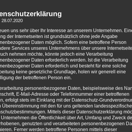
Schlagwort
enschutzerklärung
насолоджуйся чорнобильською сме
: 28.07.2020
Posted on
15. Mai 2018
/
by
lars
/
reuen uns sehr über Ihr Interesse an unserem Unternehmen. Ein
ng der Internetseiten ist grundsätzlich ohne jede Angabe
nenbezogener Daten möglich. Sofern eine betroffene Person
dere Services unseres Unternehmens über unsere Internetseite
uch nehmen möchte, könnte jedoch eine Verarbeitung
nenbezogener Daten erforderlich werden. Ist die Verarbeitung
nenbezogener Daten erforderlich und besteht für eine solche
beitung keine gesetzliche Grundlage, holen wir generell eine
lligung der betroffenen Person ein.
erarbeitung personenbezogener Daten, beispielsweise des Na
nschrift, E-Mail-Adresse oder Telefonnummer einer betroffenen
n, erfolgt stets im Einklang mit der Datenschutz-Grundverordnu
Mittwoch Abend begann unser Roadtrip an einen der unwi
n Übereinstimmung mit den für uns geltenden landesspezifisch
das ehemalige Kernkraftwerk von Tschernobyl. Wir,
schutzbestimmungen. Mittels dieser Datenschutzerklärung mö
 Unternehmen die Öffentlichkeit über Art, Umfang und Zweck de
Read More
rhobenen, genutzten und verarbeiteten personenbezogenen Da
mieren. Ferner werden betroffene Personen mittels dieser