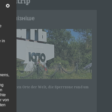
:
roadtrip
ртю пізніше
e
 in
mens,
ng
rtlichsten Orte der Welt, die Sperrzone rund um
en
chte
r von
ten