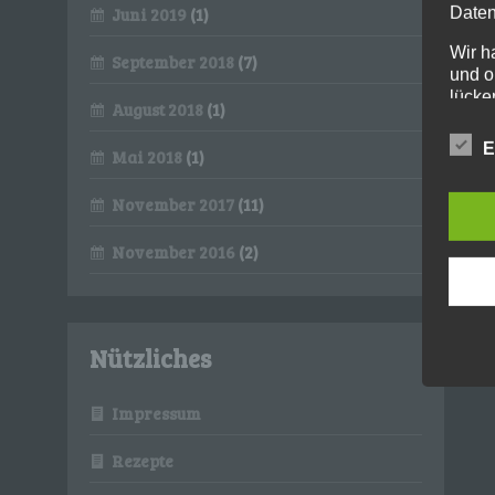
Daten
Juni 2019
(1)
Wir h
September 2018
(7)
und o
lücke
August 2018
(1)
perso
Inter
E
Mai 2018
(1)
aufwe
Aus d
November 2017
(11)
perso
telef
November 2016
(2)
Begri
Die Da
Europ
Grund
Nützliches
soll s
Geschä
gewähr
Impressum
Wir v
Rezepte
folge