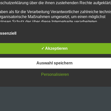
schutzerklärung über die ihnen zustehenden Rechte aufgeklärt
Posted in
Allgemein
Tagged
chernobyl
,
powerpl
aben als für die Verarbeitung Verantwortlicher zahlreiche techn
rganisatorische Maßnahmen umgesetzt, um einen möglichst
nlosen Schutz der über diese Internetseite verarbeiteten
nenbezogenen Daten sicherzustellen. Dennoch können
netbasierte Datenübertragungen grundsätzlich Sicherheitslücke
ssenziell
isen, sodass ein absoluter Schutz nicht gewährleistet werden k
iesem Grund steht es jeder betroffenen Person frei,
nenbezogene Daten auch auf alternativen Wegen, beispielswe
✓ Akzeptieren
onisch, an uns zu übermitteln.
ffsbestimmungen
Auswahl speichern
tenschutzerklärung beruht auf den Begrifflichkeiten, die durch den
äischen Richtlinien- und Verordnungsgeber beim Erlass der Datensc
Personalisieren
verordnung (DS-GVO) verwendet wurden. Unsere Datenschutzerklä
owohl für die Öffentlichkeit als auch für unsere Kunden und
ftspartner einfach lesbar und verständlich sein. Um dies zu
leisten, möchten wir vorab die verwendeten Begrifflichkeiten erläuter
erwenden in dieser Datenschutzerklärung unter anderem die
nden Begriffe: