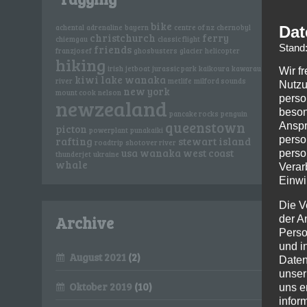
bike
Dat
achental
adrenaline
bayern
centre of nz
chernobyl
christchurch
ferry
chiemgau
classic flight
Stand
friends
franzjosef
ghosbusters
glacier
helicopter
hiking
irish
jetboat
jurassic park
kaikoura
kawarau
Wir f
kiwi
lake wanaka
river
metlife
milford sounds
Nutzu
new york
mount cook
nelson
perso
newzealand
beson
pancake rocks
penguin
queenstown
Anspr
picton
powerplant
punakaiki
perso
rafting
stewart island
roadtrip
shotover river
usa
wanaka
west coast
perso
thunderjet
ukraine
whale
Verar
Einwi
Die V
Archive
der A
Perso
und i
August 2021
(2)
Daten
unser
Oktober 2019
(10)
uns e
infor