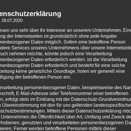
Schlagwort
enschutzerklärung
An jedem verdammten Sonntag
: 28.07.2020
Posted on
21. November 2016
/
by
lars
/
reuen uns sehr über Ihr Interesse an unserem Unternehmen. Ein
ng der Internetseiten ist grundsätzlich ohne jede Angabe
nenbezogener Daten möglich. Sofern eine betroffene Person
dere Services unseres Unternehmens über unsere Internetseite
uch nehmen möchte, könnte jedoch eine Verarbeitung
nenbezogener Daten erforderlich werden. Ist die Verarbeitung
nenbezogener Daten erforderlich und besteht für eine solche
beitung keine gesetzliche Grundlage, holen wir generell eine
lligung der betroffenen Person ein.
erarbeitung personenbezogener Daten, beispielsweise des Na
nschrift, E-Mail-Adresse oder Telefonnummer einer betroffenen
n, erfolgt stets im Einklang mit der Datenschutz-Grundverordnu
Irgendwann kommt einmal die Zeit, in der man(n) allei
n Übereinstimmung mit den für uns geltenden landesspezifisch
gewohnten Reisebuddie noch viel besser wäre.
schutzbestimmungen. Mittels dieser Datenschutzerklärung mö
 Unternehmen die Öffentlichkeit über Art, Umfang und Zweck de
Read More
rhobenen, genutzten und verarbeiteten personenbezogenen Da
mieren. Ferner werden betroffene Personen mittels dieser