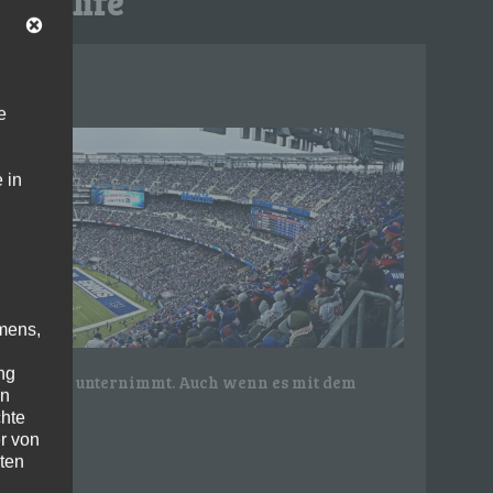
:
metlife
e
 in
mens,
ng
ne Reisen unternimmt. Auch wenn es mit dem
en
chte
r von
ten