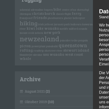
bike
Dat
achental
adrenaline
bayern
centre of nz
chernobyl
christchurch
ferry
chiemgau
classic flight
Stand
friends
franzjosef
ghosbusters
glacier
helicopter
hiking
irish
jetboat
jurassic park
kaikoura
kawarau
Wir f
kiwi
lake wanaka
river
metlife
milford sounds
Nutzu
new york
mount cook
nelson
perso
newzealand
beson
pancake rocks
penguin
queenstown
Anspr
picton
powerplant
punakaiki
perso
rafting
stewart island
roadtrip
shotover river
usa
wanaka
west coast
perso
thunderjet
ukraine
whale
Verar
Einwi
Die V
Archive
der A
Perso
und i
August 2021
(2)
Daten
unser
Oktober 2019
(10)
uns e
infor