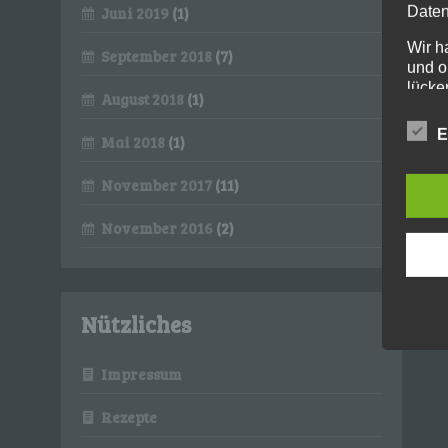
Daten
Juni 2019
(1)
Wir h
September 2018
(7)
und o
lücke
August 2018
(1)
perso
Inter
E
Mai 2018
(1)
aufwe
Aus d
November 2017
(11)
perso
telef
November 2016
(2)
Begri
Die Da
Europ
Grund
Nützliches
soll s
Geschä
gewähr
Impressum
Wir v
Rezepte
folge