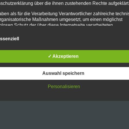
schutzerklärung über die ihnen zustehenden Rechte aufgeklärt
Posted in
Allgemein
Tagged
metlife
,
new york
,
u
aben als für die Verarbeitung Verantwortlicher zahlreiche techn
rganisatorische Maßnahmen umgesetzt, um einen möglichst
nlosen Schutz der über diese Internetseite verarbeiteten
nenbezogenen Daten sicherzustellen. Dennoch können
netbasierte Datenübertragungen grundsätzlich Sicherheitslücke
ssenziell
isen, sodass ein absoluter Schutz nicht gewährleistet werden k
iesem Grund steht es jeder betroffenen Person frei,
nenbezogene Daten auch auf alternativen Wegen, beispielswe
✓ Akzeptieren
onisch, an uns zu übermitteln.
ffsbestimmungen
Auswahl speichern
tenschutzerklärung beruht auf den Begrifflichkeiten, die durch den
äischen Richtlinien- und Verordnungsgeber beim Erlass der Datensc
Personalisieren
verordnung (DS-GVO) verwendet wurden. Unsere Datenschutzerklä
owohl für die Öffentlichkeit als auch für unsere Kunden und
ftspartner einfach lesbar und verständlich sein. Um dies zu
leisten, möchten wir vorab die verwendeten Begrifflichkeiten erläuter
erwenden in dieser Datenschutzerklärung unter anderem die
nden Begriffe: