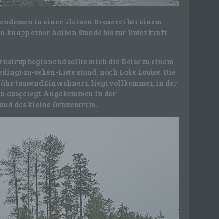
ener
wendet
endessen in einer kleinen Brauerei bei einem
che
n knapp einer halben Stunde bis zur Unterkunft
eben,
el
sirup beginnend sollte mich die Reise zu einem
edingt-zu-sehen-Liste stand, nach Lake Louise. Die
fähr tausend Einwohnern liegt vollkommen in der
son ausgelegt. Angekommen in der
und das kleine Ortszentrum.
 einer
g
ie
baren