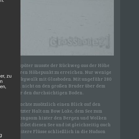
n.
schereis später musste der Rückweg aus der Höhe
en weiteren Höhepunkt zu erreichen. Nur wenige
er, zu
 sich ein Skywalk mit Glasboden. Mit ungefähr 280
en
i weitem nicht an den großen Bruder über dem
en,
Gang über den durchsichtigen Boden.
ieser brachte zusätzlich einen Blick auf den
te. Ein letzter Halt am Bow Lake, dem See zum
 auf die langsam hinter den Bergen und Wolken
her bildet diesen See und ist gleichzeitig auch
d über weitere Flüsse schließlich in die Hudson
g