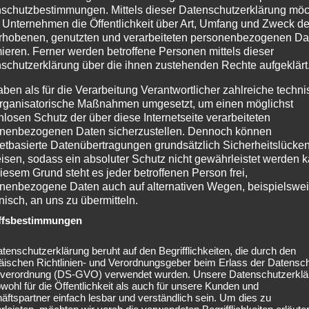
schutzbestimmungen. Mittels dieser Datenschutzerklärung mö
Gletscher, einem von acht großen Gletschern die das Eis
 Unternehmen die Öffentlichkeit über Art, Umfang und Zweck de
rhobenen, genutzten und verarbeiteten personenbezogenen Da
mieren. Ferner werden betroffene Personen mittels dieser
schutzerklärung über die ihnen zustehenden Rechte aufgeklärt
aben als für die Verarbeitung Verantwortlicher zahlreiche techn
rganisatorische Maßnahmen umgesetzt, um einen möglichst
nlosen Schutz der über diese Internetseite verarbeiteten
nenbezogenen Daten sicherzustellen. Dennoch können
netbasierte Datenübertragungen grundsätzlich Sicherheitslücke
isen, sodass ein absoluter Schutz nicht gewährleistet werden k
iesem Grund steht es jeder betroffenen Person frei,
nenbezogene Daten auch auf alternativen Wegen, beispielswe
onisch, an uns zu übermitteln.
ffsbestimmungen
tenschutzerklärung beruht auf den Begrifflichkeiten, die durch den
äischen Richtlinien- und Verordnungsgeber beim Erlass der Datensc
verordnung (DS-GVO) verwendet wurden. Unsere Datenschutzerklä
owohl für die Öffentlichkeit als auch für unsere Kunden und
ftspartner einfach lesbar und verständlich sein. Um dies zu