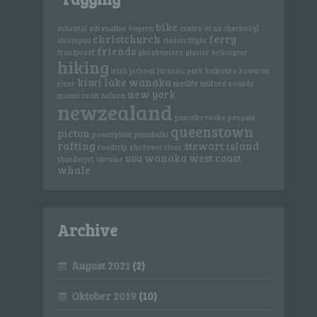
bike
achental
adrenaline
bayern
centre of nz
chernobyl
christchurch
ferry
chiemgau
classic flight
friends
franzjosef
ghosbusters
glacier
helicopter
hiking
irish
jetboat
jurassic park
kaikoura
kawarau
kiwi
lake wanaka
river
metlife
milford sounds
new york
mount cook
nelson
newzealand
pancake rocks
penguin
queenstown
picton
powerplant
punakaiki
rafting
stewart island
roadtrip
shotover river
usa
wanaka
west coast
thunderjet
ukraine
whale
Archive
August 2021
(2)
Oktober 2019
(10)