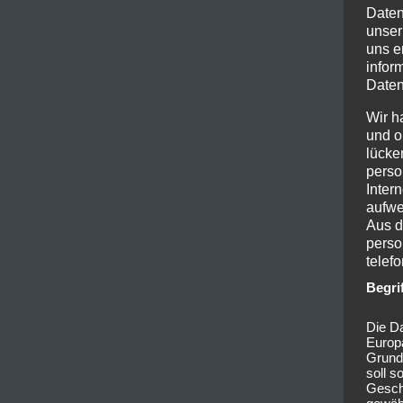
Daten
unser
uns e
infor
Daten
Wir h
und o
lücke
perso
Inter
aufwe
Aus d
perso
telef
Begri
Die Da
Europ
Grund
soll s
Geschä