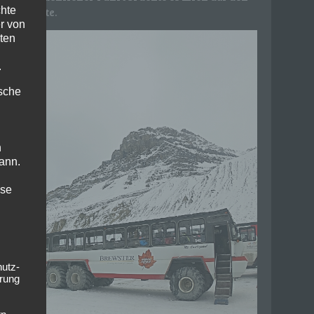
chte
feld nährte.
r von
ten
.
ische
n
ann.
ise
hutz-
rung