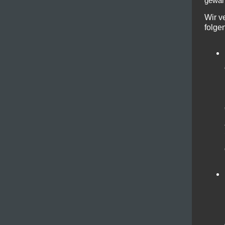
gewähr
Wir v
folge