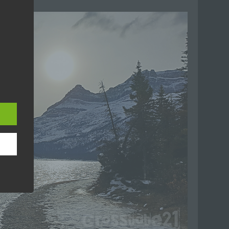
hang
der
, das