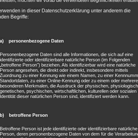
leisten, möchten wir vorab die verwendeten Begrifflichkeiten erläuter
erwenden in dieser Datenschutzerklärung unter anderem die
nden Begriffe:
a) personenbezogene Daten
Personenbezogene Daten sind alle Informationen, die sich auf eine
identifizierte oder identifizierbare natürliche Person (im Folgenden
Eine dreißigminütige freie Erkundungstour auf dem Glet
„betroffene Person") beziehen. Als identifizierbar wird eine natürliche
Person angesehen, die direkt oder indirekt, insbesondere mittels
von etwas über 2000 Metern angebrochen werden um ein
Zuordnung zu einer Kennung wie einem Namen, zu einer Kennnumm
Minuten vom Startpunkt der Terra Busse entfernt befand
Standortdaten, zu einer Online-Kennung oder zu einem oder mehrer
Metern Höhe kommt die bogenförmiger Pfad natürlich be
besonderen Merkmalen, die Ausdruck der physischen, physiologisch
genetischen, psychischen, wirtschaftlichen, kulturellen oder sozialen
Grand Canyon heran, dennoch war es ein spektakulärer 
Identität dieser natürlichen Person sind, identifiziert werden kann.
Danach hieß es den Rückweg nach Banff anzutreten und d
Saskatchewan Fluss, der mir bereits in Edmonton begegne
b) betroffene Person
gleichnamigen Fluss brachte einen phänomenalen Blick
verschwindende Sonne. Das Schmelzwasser vom Bow Gletsc
Betroffene Person ist jede identifizierte oder identifizierbare natürliche
der Ursprung des Flusses und fließt nach langer Reise un
Person, deren personenbezogene Daten von dem für die Verarbeitun
Bucht fast ganz am östlichen Ende Kanadas.