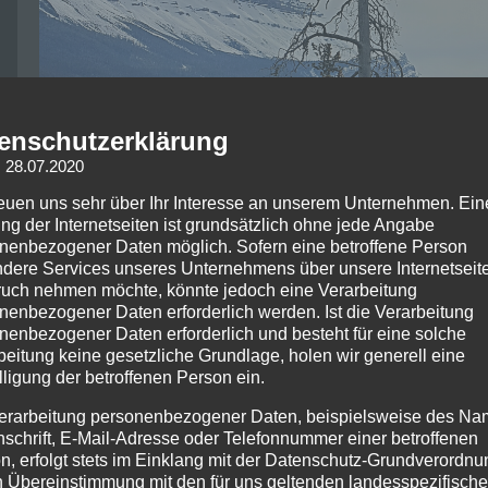
enschutzerklärung
: 28.07.2020
reuen uns sehr über Ihr Interesse an unserem Unternehmen. Ein
ng der Internetseiten ist grundsätzlich ohne jede Angabe
nenbezogener Daten möglich. Sofern eine betroffene Person
dere Services unseres Unternehmens über unsere Internetseite
uch nehmen möchte, könnte jedoch eine Verarbeitung
nenbezogener Daten erforderlich werden. Ist die Verarbeitung
nenbezogener Daten erforderlich und besteht für eine solche
beitung keine gesetzliche Grundlage, holen wir generell eine
lligung der betroffenen Person ein.
Angekommen zu Fuße des Athabasca-Gletschers und des
Aufenthalt das Fahrzeug. Einer von, nach Aussagen des
erarbeitung personenbezogener Daten, beispielsweise des Na
sogenannten Terra Bussen. Wovon lediglich zwei in der 
nschrift, E-Mail-Adresse oder Telefonnummer einer betroffenen
eingesetzt werden, die restlichen zweiundzwanzig sind al
n, erfolgt stets im Einklang mit der Datenschutz-Grundverordnu
Vehikel stellten einen beeindruckenden Anblick dar und
n Übereinstimmung mit den für uns geltenden landesspezifisch