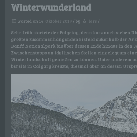
Winterwunderland
Posted on
14. Oktober 2019
/
by
lars
/
Sehr früh startete der Folgetag, denn kurz nach sieben U
größten zusammenhängenden Eisfeld außerhalb der Arkt
Banff Nationalpark bis über dessen Ende hinaus in den
Zwischenstopps an idyllischen Stellen eingelegt um ein
Winterlandschaft genießen zu können. Unter anderem au
bereits in Calgary kreuzte, diesmal aber an dessen Ursp