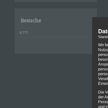
Besuche
Dat
6.777
Stand
Wir f
Nutzu
perso
beson
Anspr
perso
perso
Verar
Einwi
Die V
der A
Perso
und i