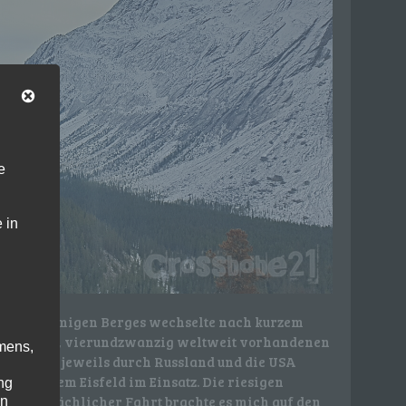
e
 in
 gleichnamigen Berges wechselte nach kurzem
 Betreibers, vierundzwanzig weltweit vorhandenen
mens,
Antarktis jeweils durch Russland und die USA
le auf dem Eisfeld im Einsatz. Die riesigen
ng
 mit gemächlicher Fahrt brachte es mich auf den
en