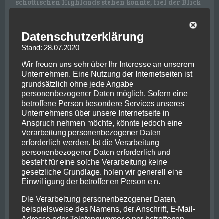
schottischen Highlands stehen könnte, fiel der Blick
auf die gegenüberliegende Seite des Tals, in dessen
Berg das Profil des Gottes Wiraqucha laut
Erzählungen zu erkennen sei. Dieser soll auf Bitten
Datenschutzerklärung
und Flehen der Bewohner sich hier für immer
Stand: 28.07.2020
niedergelassen haben.
Wir freuen uns sehr über Ihr Interesse an unserem
Unternehmen. Eine Nutzung der Internetseiten ist
grundsätzlich ohne jede Angabe
personenbezogener Daten möglich. Sofern eine
betroffene Person besondere Services unseres
Unternehmens über unsere Internetseite in
Anspruch nehmen möchte, könnte jedoch eine
Verarbeitung personenbezogener Daten
erforderlich werden. Ist die Verarbeitung
personenbezogener Daten erforderlich und
besteht für eine solche Verarbeitung keine
gesetzliche Grundlage, holen wir generell eine
Einwilligung der betroffenen Person ein.
Die Verarbeitung personenbezogener Daten,
beispielsweise des Namens, der Anschrift, E-Mail-
Adresse oder Telefonnummer einer betroffenen