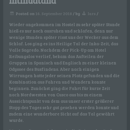
Intihuatana
Posted on
16. September 2018
/
by
lars
/
Wieder angekommen im Hostel zu sehr später Stunde
hieß es nur noch ausruhen und schlafen, denn nur
wenige Stunden später risst uns der Wecker aus dem
Schlaf. Los ging es ins Heilige Tal der Inka-Zeit, das
Valle Sagredo. Nachdem der Pick-Up am Hotel
Reibungslos verlief, bekam das Aufteilen der
Gruppen in Spanisch und Englisch zu einer kleinen
Odyssee des Busfindens. Aber nach einigen
Wirrungen hatte jeder seinen Platz gefunden und die
Kombination aus Fahren und Wandern konnte
beginnen. Zunächst ging die Fahrt für kurze Zeit
nach Nordwesten von Cusco aus bis zu einem
Aussichtspunkt von dem aus unser erster größerer
Stopp des Tages sehr gut gesehen werden konnte und
zudem eine wunderbare Sicht auf das Tal gewährt
wurde.