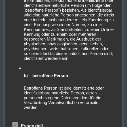
Informationen, die sich auf eine identifizierte oder
brachten uns schlussendlich ins Museo de Machu
identifizierbare natürliche Person (im Folgenden
Picchu, indem vieles über die Entdeckung und der
„betroffene Person") beziehen. Als identifizierbar
daraus erhaltenen Erkenntnisse dokumentiert ist.
wird eine natürliche Person angesehen, die direkt
oder indirekt, insbesondere mittels Zuordnung zu
Beeindruckend ist vor allem die original Bilderserie
einer Kennung wie einem Namen, zu einer
über die Entdeckung der vergessenen Stadt im Jahre
Kennnummer, zu Standortdaten, zu einer Online-
1912 durch Hiram Bingham. Die von ihm geleitete
Kennung oder zu einem oder mehreren
Expedition brachte das längst vergessene, aber
besonderen Merkmalen, die Ausdruck der
physischen, physiologischen, genetischen,
immernoch bewohnte Machu Picchu in die
psychischen, wirtschaftlichen, kulturellen oder
Weltöffentlichkeit.
sozialen Identität dieser natürlichen Person sind,
identifiziert werden kann.
b) betroffene Person
Betroffene Person ist jede identifizierte oder
identifizierbare natürliche Person, deren
personenbezogene Daten von dem für die
Verarbeitung Verantwortlichen verarbeitet
werden.
c) Verarbeitung
Essenziell