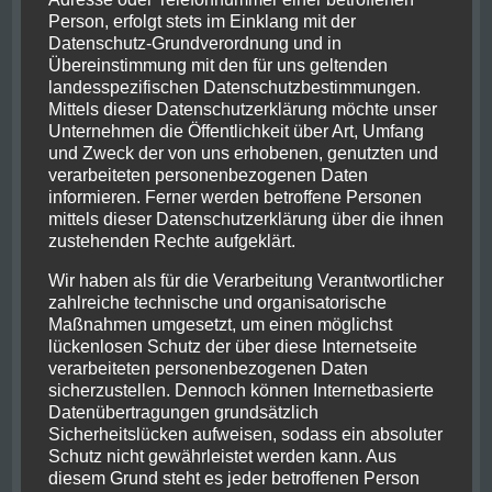
Die ganze Stadt ist in ihrer ursprünglichen Form
Person, erfolgt stets im Einklang mit der
belassen und wird komplett mit ein Kanalsystem zur
Datenschutz-Grundverordnung und in
Wasserversorgung durchzogen. Nach kurzen
Übereinstimmung mit den für uns geltenden
Rundgang durch den immernoch bewohnten Teil der
landesspezifischen Datenschutzbestimmungen.
Stadt mit seinen kleinen Gassen und alten Gebäuden
Mittels dieser Datenschutzerklärung möchte unser
Unternehmen die Öffentlichkeit über Art, Umfang
begaben wir uns zum letzten Stopp unserer Reise,
und Zweck der von uns erhobenen, genutzten und
nach Chinchero. Im gleichzeitig höchst gelegenen
verarbeiteten personenbezogenen Daten
Punkt des Trips erfuhren wir einiges über die
informieren. Ferner werden betroffene Personen
Bedeutung der Webkunst und die Verbindung von
mittels dieser Datenschutzerklärung über die ihnen
Farben und Mustern zur sozialen Stellung des
zustehenden Rechte aufgeklärt.
Tragenden. Unweit einer durch spanische Hand
erbauten Kirche, in der beide Glaubensrichtungen,
Wir haben als für die Verarbeitung Verantwortlicher
die katholische und die andine, gemeinsam
zahlreiche technische und organisatorische
Maßnahmen umgesetzt, um einen möglichst
unterkommen, konnten wir in ungefähr 3800 Metern
lückenlosen Schutz der über diese Internetseite
Höhe den Sonnenuntergang genießen.
verarbeiteten personenbezogenen Daten
sicherzustellen. Dennoch können Internetbasierte
Datenübertragungen grundsätzlich
Sicherheitslücken aufweisen, sodass ein absoluter
Schutz nicht gewährleistet werden kann. Aus
diesem Grund steht es jeder betroffenen Person