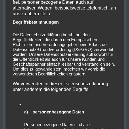
frei, personenbezogene Daten auch auf
alternativen Wegen, beispielsweise telefonisch, an
uns zu übermitteln.
Begriffsbestimmungen
Die Datenschutzerklärung beruht auf den
Begrifflichkeiten, die durch den Europäischen
Richtlinien- und Verordnungsgeber beim Erlass der
Datenschutz-Grundverordnung (DS-GVO) verwendet
wurden. Unsere Datenschutzerklärung soll sowohl für
die Öffentlichkeit als auch für unsere Kunden und
Nun ging es zurück nach Cusco und der Abend konnte
Geschäftspartner einfach lesbar und verständlich sein.
im höchsten, irisch betriebenen Pub der Welt bei
Um dies zu gewährleisten, möchten wir vorab die
verwendeten Begrifflichkeiten erläutern.
Guiness und Shepard’s Pie ausklingen.
Wir verwenden in dieser Datenschutzerklärung
Die Halbzeit unserer Reise am Folgetage ließen wir
unter anderem die folgenden Begriffe:
als Ruhetag angehen und machten ein ausgiebiges
Frühstück bevor uns mit der Planung für die zweite
Hälte der Reise befassten. Nachdem der Rahmen für
die verbleibenden Tage gesteckt war und nötige
a) personenbezogene Daten
Buchungen erledigt waren, ging es ein wenig auf
Rundgang durch die Altstadt Cuscos. Die Füße
Personenbezogene Daten sind alle