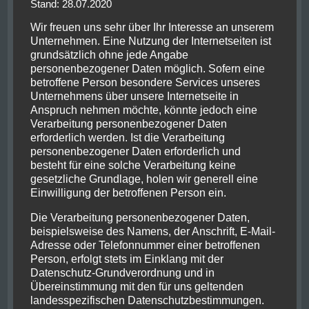
Stand: 28.07.2020
Wir freuen uns sehr über Ihr Interesse an unserem
Unternehmen. Eine Nutzung der Internetseiten ist
grundsätzlich ohne jede Angabe
personenbezogener Daten möglich. Sofern eine
betroffene Person besondere Services unseres
Unternehmens über unsere Internetseite in
Anspruch nehmen möchte, könnte jedoch eine
Verarbeitung personenbezogener Daten
erforderlich werden. Ist die Verarbeitung
personenbezogener Daten erforderlich und
besteht für eine solche Verarbeitung keine
gesetzliche Grundlage, holen wir generell eine
Den Abschluss fand vor einem kleinen Geschäft für
Einwilligung der betroffenen Person ein.
Spirituosen statt, bei dem wir dazu verleitet wurden
das Nationalgetränk Perus zu probieren. Der Likör
Die Verarbeitung personenbezogener Daten,
Pisco wurde uns zusammen mit weitere Zutaten, unter
beispielsweise des Namens, der Anschrift, E-Mail-
Adresse oder Telefonnummer einer betroffenen
anderem Zitrone, als Pisco Sour serviert.
Person, erfolgt stets im Einklang mit der
Nun erkundeten wir noch ein wenig selbst die Stadt.
Datenschutz-Grundverordnung und in
Entlang der ganzen historischen Häuser und etlicher
Übereinstimmung mit den für uns geltenden
landesspezifischen Datenschutzbestimmungen.
Kirchen führte der Weg bis hin zum Nationalstadion,