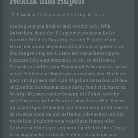
Hektik und Hupen
Posted on
10. September 2018
/
by
lars
/
Freitag Morgen hieß es mal wieder sehr früh
Aufstehen, denn der Flieger zur nächsten Reise
wartete. Mit dem Zug ging es nach Frankfurt am
Main, um einen bequemen Sitzplatz zu ergattern für
den langen Flug nach Lima mit Zwischenstopp in
Panama City. Angekommen in der 10 Millionen
Einwohner zählenden Hauptstadt Perus musste zuerst
unser Fahrer zum Hostel gefunden werden. Nach ein
paar erfolglosen Auf- und Abgehen zwischen all den
Suchenden Reisenden und Fahrer fand sich unserer.
Wenige Minuten später begann die Fahrt, welche
sich über eine halbe Stunde erstrecken sollte. Vorbei
an unzähligen Gebäuden, bei denen man nicht wusste
ob sie sich noch im Bau befinden oder schon wieder
verfallen. Begleitet vom ständigen Hupen aller
Verkehrsteilnehmer sah man im nächtlichen Lima
eine augenscheinlich doch eher schmutzige und