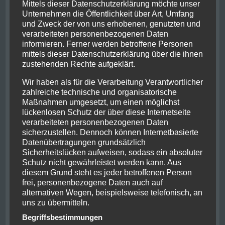
Mittels dieser Datenschutzerklärung möchte unser
welches von außen an die Arena der bayrischen
Unternehmen die Öffentlichkeit über Art, Umfang
Hauptstadt erinnert, allerdings nicht mit bunten
und Zweck der von uns erhobenen, genutzten und
Luftkissen sondern klassischen weniger
verarbeiteten personenbezogenen Daten
farbenfrohen Beton.
informieren. Ferner werden betroffene Personen
mittels dieser Datenschutzerklärung über die ihnen
zustehenden Rechte aufgeklärt.
Wir haben als für die Verarbeitung Verantwortlicher
zahlreiche technische und organisatorische
Maßnahmen umgesetzt, um einen möglichst
lückenlosen Schutz der über diese Internetseite
verarbeiteten personenbezogenen Daten
sicherzustellen. Dennoch können Internetbasierte
Datenübertragungen grundsätzlich
Sicherheitslücken aufweisen, sodass ein absoluter
Schutz nicht gewährleistet werden kann. Aus
diesem Grund steht es jeder betroffenen Person
frei, personenbezogene Daten auch auf
alternativen Wegen, beispielsweise telefonisch, an
uns zu übermitteln.
Nach kurzer Pause im Hostel wurde ein abendlicher
Begriffsbestimmungen
Spaziergang eingeleitet um auch die Eindrücke der