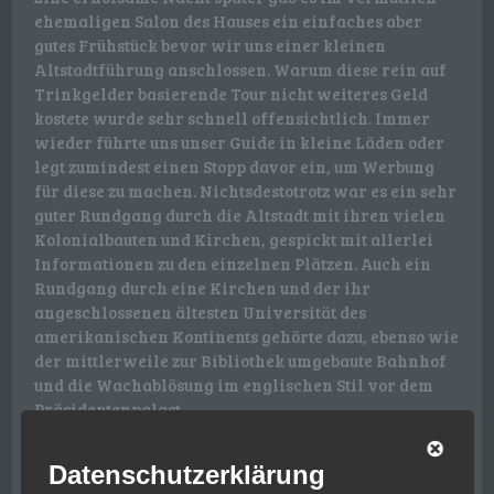
ehemaligen Salon des Hauses ein einfaches aber
gutes Frühstück bevor wir uns einer kleinen
Altstadtführung anschlossen. Warum diese rein auf
Trinkgelder basierende Tour nicht weiteres Geld
kostete wurde sehr schnell offensichtlich. Immer
wieder führte uns unser Guide in kleine Läden oder
legt zumindest einen Stopp davor ein, um Werbung
für diese zu machen. Nichtsdestotrotz war es ein sehr
guter Rundgang durch die Altstadt mit ihren vielen
Kolonialbauten und Kirchen, gespickt mit allerlei
Informationen zu den einzelnen Plätzen. Auch ein
Rundgang durch eine Kirchen und der ihr
angeschlossenen ältesten Universität des
amerikanischen Kontinents gehörte dazu, ebenso wie
der mittlerweile zur Bibliothek umgebaute Bahnhof
und die Wachablösung im englischen Stil vor dem
Präsidentenpalast.
Datenschutzerklärung