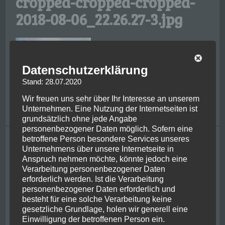
cropped-cropped-cropped-
2018-08-06_22.26.27-3.jpg
Datenschutzerklärung
Stand: 28.07.2020
Wir freuen uns sehr über Ihr Interesse an unserem
Unternehmen. Eine Nutzung der Internetseiten ist
grundsätzlich ohne jede Angabe
personenbezogener Daten möglich. Sofern eine
betroffene Person besondere Services unseres
Tagging
Unternehmens über unsere Internetseite in
Anspruch nehmen möchte, könnte jedoch eine
bike
achental
adrenaline
bayern
centre of nz
chernobyl
chiemgau
Verarbeitung personenbezogener Daten
christchurch
ferry
friends
classic flight
franzjosef
ghosbusters
hiking
erforderlich werden. Ist die Verarbeitung
glacier
helicopter
irish
jetboat
jurassic park
kaikoura
personenbezogener Daten erforderlich und
kiwi
lake wanaka
kawarau river
metlife
milford sounds
mount cook
besteht für eine solche Verarbeitung keine
newzealand
new york
gesetzliche Grundlage, holen wir generell eine
nelson
pancake rocks
queenstown
Einwilligung der betroffenen Person ein.
picton
rafting
penguin
powerplant
punakaiki