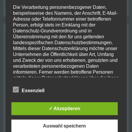
stewart island
usa
roadtrip
shotover river
thunderjet
ukraine
Die Verarbeitung personenbezogener Daten,
wanaka
west coast
whale
beispielsweise des Namens, der Anschrift, E-Mail-
Adresse oder Telefonnummer einer betroffenen
Person, erfolgt stets im Einklang mit der
Datenschutz-Grundverordnung und in
Archive
Übereinstimmung mit den für uns geltenden
landesspezifischen Datenschutzbestimmungen.
August 2021
(2)
Mittels dieser Datenschutzerklärung möchte unser
Unternehmen die Öffentlichkeit über Art, Umfang
Oktober 2019
(10)
und Zweck der von uns erhobenen, genutzten und
verarbeiteten personenbezogenen Daten
informieren. Ferner werden betroffene Personen
Juni 2019
(1)
mittels dieser Datenschutzerklärung über die ihnen
zustehenden Rechte aufgeklärt.
September 2018
(7)
Essenziell
Wir haben als für die Verarbeitung Verantwortlicher
August 2018
(1)
zahlreiche technische und organisatorische
Maßnahmen umgesetzt, um einen möglichst
✓ Akzeptieren
Mai 2018
(1)
lückenlosen Schutz der über diese Internetseite
verarbeiteten personenbezogenen Daten
November 2017
(11)
sicherzustellen. Dennoch können Internetbasierte
Auswahl speichern
Datenübertragungen grundsätzlich