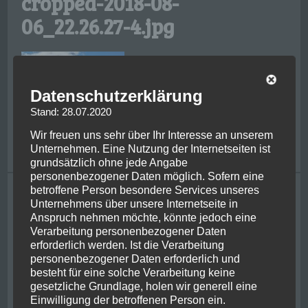
cropped-2018-08-
06_22.26.27-4.jpg
Datenschutzerklärung
Stand: 28.07.2020
Wir freuen uns sehr über Ihr Interesse an unserem
Unternehmen. Eine Nutzung der Internetseiten ist
grundsätzlich ohne jede Angabe
personenbezogener Daten möglich. Sofern eine
betroffene Person besondere Services unseres
Tagging
Unternehmens über unsere Internetseite in
Anspruch nehmen möchte, könnte jedoch eine
bike
achental
adrenaline
bayern
centre of nz
chernobyl
chiemgau
Verarbeitung personenbezogener Daten
christchurch
ferry
friends
classic flight
franzjosef
ghosbusters
hiking
erforderlich werden. Ist die Verarbeitung
glacier
helicopter
irish
jetboat
jurassic park
kaikoura
personenbezogener Daten erforderlich und
kiwi
lake wanaka
kawarau river
metlife
milford sounds
mount cook
besteht für eine solche Verarbeitung keine
newzealand
new york
gesetzliche Grundlage, holen wir generell eine
nelson
pancake rocks
queenstown
Einwilligung der betroffenen Person ein.
picton
rafting
penguin
powerplant
punakaiki