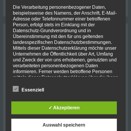
stewart island
usa
roadtrip
shotover river
thunderjet
ukraine
Die Verarbeitung personenbezogener Daten,
wanaka
west coast
whale
beispielsweise des Namens, der Anschrift, E-Mail-
Adresse oder Telefonnummer einer betroffenen
Person, erfolgt stets im Einklang mit der
Datenschutz-Grundverordnung und in
Archive
Übereinstimmung mit den für uns geltenden
landesspezifischen Datenschutzbestimmungen.
August 2021
(2)
Mittels dieser Datenschutzerklärung möchte unser
Unternehmen die Öffentlichkeit über Art, Umfang
Oktober 2019
(10)
und Zweck der von uns erhobenen, genutzten und
verarbeiteten personenbezogenen Daten
informieren. Ferner werden betroffene Personen
Juni 2019
(1)
mittels dieser Datenschutzerklärung über die ihnen
zustehenden Rechte aufgeklärt.
September 2018
(7)
Essenziell
Wir haben als für die Verarbeitung Verantwortlicher
August 2018
(1)
zahlreiche technische und organisatorische
Maßnahmen umgesetzt, um einen möglichst
✓ Akzeptieren
Mai 2018
(1)
lückenlosen Schutz der über diese Internetseite
verarbeiteten personenbezogenen Daten
November 2017
(11)
sicherzustellen. Dennoch können Internetbasierte
Auswahl speichern
Datenübertragungen grundsätzlich