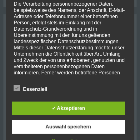
Die Verarbeitung personenbezogener Daten,
beispielsweise des Namens, der Anschrift, E-Mail-
Adresse oder Telefonnummer einer betroffenen
Archive
Person, erfolgt stets im Einklang mit der
Datenschutz-Grundverordnung und in
Übereinstimmung mit den für uns geltenden
August 2021
(2)
landesspezifischen Datenschutzbestimmungen.
Mittels dieser Datenschutzerklärung möchte unser
Oktober 2019
(10)
Unternehmen die Öffentlichkeit über Art, Umfang
und Zweck der von uns erhobenen, genutzten und
verarbeiteten personenbezogenen Daten
Juni 2019
(1)
informieren. Ferner werden betroffene Personen
mittels dieser Datenschutzerklärung über die ihnen
September 2018
(7)
zustehenden Rechte aufgeklärt.
Essenziell
August 2018
(1)
Wir haben als für die Verarbeitung Verantwortlicher
zahlreiche technische und organisatorische
Mai 2018
(1)
✓ Akzeptieren
Maßnahmen umgesetzt, um einen möglichst
lückenlosen Schutz der über diese Internetseite
November 2017
(11)
verarbeiteten personenbezogenen Daten
Auswahl speichern
sicherzustellen. Dennoch können Internetbasierte
November 2016
(2)
Datenübertragungen grundsätzlich