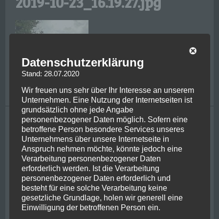
2019-10-23_16.19.27.jpg
Datenschutzerklärung
Stand: 28.07.2020
Wir freuen uns sehr über Ihr Interesse an unserem
Unternehmen. Eine Nutzung der Internetseiten ist
grundsätzlich ohne jede Angabe
Tagging
personenbezogener Daten möglich. Sofern eine
betroffene Person besondere Services unseres
Unternehmens über unsere Internetseite in
bike
achental
adrenaline
bayern
centre of nz
chernobyl
chiemgau
Anspruch nehmen möchte, könnte jedoch eine
christchurch
ferry
friends
classic flight
franzjosef
ghosbusters
hiking
Verarbeitung personenbezogener Daten
glacier
helicopter
irish
jetboat
jurassic park
kaikoura
erforderlich werden. Ist die Verarbeitung
kiwi
lake wanaka
kawarau river
metlife
milford sounds
mount cook
newzealand
personenbezogener Daten erforderlich und
new york
besteht für eine solche Verarbeitung keine
nelson
pancake rocks
queenstown
picton
rafting
gesetzliche Grundlage, holen wir generell eine
penguin
powerplant
punakaiki
stewart island
usa
Einwilligung der betroffenen Person ein.
roadtrip
shotover river
thunderjet
ukraine
wanaka
west coast
whale