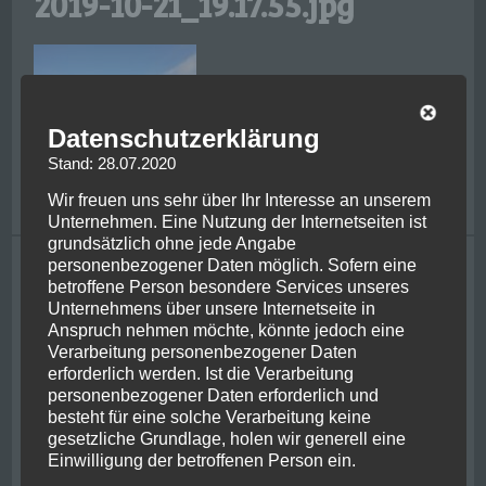
2019-10-21_19.17.55.jpg
Datenschutzerklärung
Stand: 28.07.2020
Wir freuen uns sehr über Ihr Interesse an unserem
Unternehmen. Eine Nutzung der Internetseiten ist
grundsätzlich ohne jede Angabe
Tagging
personenbezogener Daten möglich. Sofern eine
betroffene Person besondere Services unseres
Unternehmens über unsere Internetseite in
bike
achental
adrenaline
bayern
centre of nz
chernobyl
chiemgau
Anspruch nehmen möchte, könnte jedoch eine
christchurch
ferry
friends
classic flight
franzjosef
ghosbusters
hiking
Verarbeitung personenbezogener Daten
glacier
helicopter
irish
jetboat
jurassic park
kaikoura
erforderlich werden. Ist die Verarbeitung
kiwi
lake wanaka
kawarau river
metlife
milford sounds
mount cook
newzealand
personenbezogener Daten erforderlich und
new york
besteht für eine solche Verarbeitung keine
nelson
pancake rocks
queenstown
picton
rafting
gesetzliche Grundlage, holen wir generell eine
penguin
powerplant
punakaiki
stewart island
usa
Einwilligung der betroffenen Person ein.
roadtrip
shotover river
thunderjet
ukraine
wanaka
west coast
whale