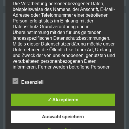
Die Verarbeitung personenbezogener Daten,
beispielsweise des Namens, der Anschrift, E-Mail-
Adresse oder Telefonnummer einer betroffenen
Archive
Person, erfolgt stets im Einklang mit der
Datenschutz-Grundverordnung und in
Übereinstimmung mit den für uns geltenden
August 2021
(2)
landesspezifischen Datenschutzbestimmungen.
Mittels dieser Datenschutzerklärung möchte unser
Oktober 2019
(10)
Unternehmen die Öffentlichkeit über Art, Umfang
und Zweck der von uns erhobenen, genutzten und
verarbeiteten personenbezogenen Daten
Juni 2019
(1)
informieren. Ferner werden betroffene Personen
mittels dieser Datenschutzerklärung über die ihnen
September 2018
(7)
zustehenden Rechte aufgeklärt.
Essenziell
August 2018
(1)
Wir haben als für die Verarbeitung Verantwortlicher
zahlreiche technische und organisatorische
Mai 2018
(1)
✓ Akzeptieren
Maßnahmen umgesetzt, um einen möglichst
lückenlosen Schutz der über diese Internetseite
November 2017
(11)
verarbeiteten personenbezogenen Daten
Auswahl speichern
sicherzustellen. Dennoch können Internetbasierte
November 2016
(2)
Datenübertragungen grundsätzlich