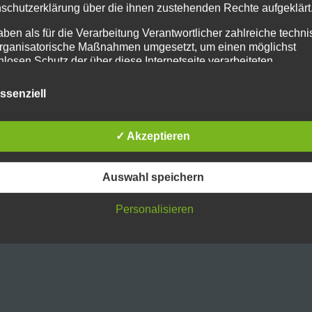
schutzerklärung über die ihnen zustehenden Rechte aufgeklärt
aben als für die Verarbeitung Verantwortlicher zahlreiche techn
rganisatorische Maßnahmen umgesetzt, um einen möglichst
nlosen Schutz der über diese Internetseite verarbeiteten
nenbezogenen Daten sicherzustellen. Dennoch können
netbasierte Datenübertragungen grundsätzlich Sicherheitslücke
ssenziell
isen, sodass ein absoluter Schutz nicht gewährleistet werden k
iesem Grund steht es jeder betroffenen Person frei,
nenbezogene Daten auch auf alternativen Wegen, beispielswe
✓ Akzeptieren
onisch, an uns zu übermitteln.
ffsbestimmungen
Auswahl speichern
tenschutzerklärung beruht auf den Begrifflichkeiten, die durch den
äischen Richtlinien- und Verordnungsgeber beim Erlass der Datensc
Personalisieren
verordnung (DS-GVO) verwendet wurden. Unsere Datenschutzerklä
owohl für die Öffentlichkeit als auch für unsere Kunden und
ftspartner einfach lesbar und verständlich sein. Um dies zu
leisten, möchten wir vorab die verwendeten Begrifflichkeiten erläuter
erwenden in dieser Datenschutzerklärung unter anderem die
nden Begriffe: