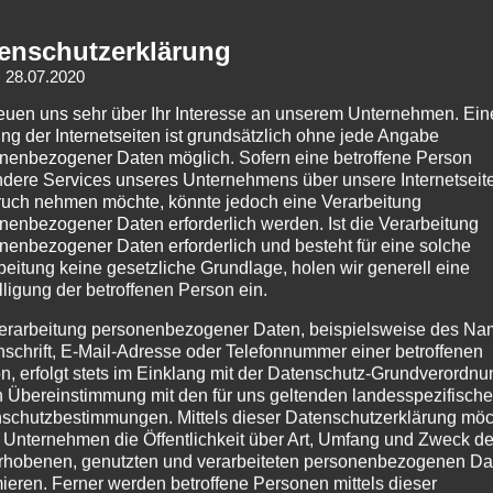
2019-10-13_19.54.02.jpg
enschutzerklärung
: 28.07.2020
reuen uns sehr über Ihr Interesse an unserem Unternehmen. Ein
ng der Internetseiten ist grundsätzlich ohne jede Angabe
nenbezogener Daten möglich. Sofern eine betroffene Person
dere Services unseres Unternehmens über unsere Internetseite
uch nehmen möchte, könnte jedoch eine Verarbeitung
nenbezogener Daten erforderlich werden. Ist die Verarbeitung
nenbezogener Daten erforderlich und besteht für eine solche
beitung keine gesetzliche Grundlage, holen wir generell eine
lligung der betroffenen Person ein.
erarbeitung personenbezogener Daten, beispielsweise des Na
nschrift, E-Mail-Adresse oder Telefonnummer einer betroffenen
n, erfolgt stets im Einklang mit der Datenschutz-Grundverordnu
n Übereinstimmung mit den für uns geltenden landesspezifisch
schutzbestimmungen. Mittels dieser Datenschutzerklärung mö
 Unternehmen die Öffentlichkeit über Art, Umfang und Zweck de
rhobenen, genutzten und verarbeiteten personenbezogenen Da
mieren. Ferner werden betroffene Personen mittels dieser