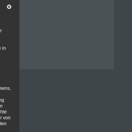
e
 in
mens,
ng
en
chte
r von
ten