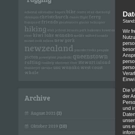
bike
Dat
achental
adrenaline
bayern
centre of nz
chernobyl
christchurch
ferry
chiemgau
classic flight
Stand
friends
franzjosef
ghosbusters
glacier
helicopter
hiking
irish
jetboat
jurassic park
kaikoura
kawarau
Wir f
kiwi
lake wanaka
river
metlife
milford sounds
Nutzu
new york
mount cook
nelson
perso
newzealand
beson
pancake rocks
penguin
queenstown
Anspr
picton
powerplant
punakaiki
perso
rafting
stewart island
roadtrip
shotover river
usa
wanaka
west coast
perso
thunderjet
ukraine
whale
Verar
Einwi
Die V
Archive
der A
Perso
und i
August 2021
(2)
Daten
unser
Oktober 2019
(10)
uns e
infor