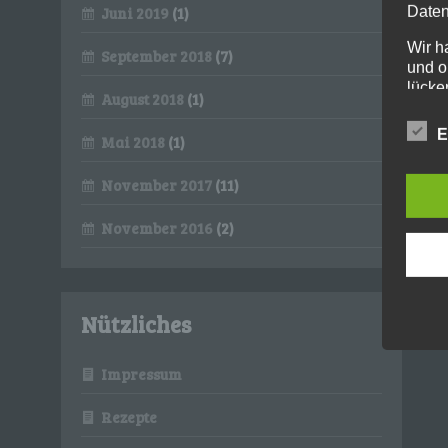
Daten
Juni 2019
(1)
Wir h
September 2018
(7)
und o
lücke
August 2018
(1)
perso
Inter
E
Mai 2018
(1)
aufwe
Aus d
November 2017
(11)
perso
telef
November 2016
(2)
Begri
Die Da
Europ
Grund
Nützliches
soll s
Geschä
gewähr
Impressum
Wir v
Rezepte
folge