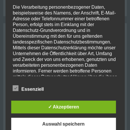
stewart island
usa
roadtrip
shotover river
thunderjet
ukraine
Die Verarbeitung personenbezogener Daten,
wanaka
west coast
whale
beispielsweise des Namens, der Anschrift, E-Mail-
Adresse oder Telefonnummer einer betroffenen
Person, erfolgt stets im Einklang mit der
Datenschutz-Grundverordnung und in
Archive
Übereinstimmung mit den für uns geltenden
landesspezifischen Datenschutzbestimmungen.
August 2021
(2)
Mittels dieser Datenschutzerklärung möchte unser
Unternehmen die Öffentlichkeit über Art, Umfang
Oktober 2019
(10)
und Zweck der von uns erhobenen, genutzten und
verarbeiteten personenbezogenen Daten
informieren. Ferner werden betroffene Personen
Juni 2019
(1)
mittels dieser Datenschutzerklärung über die ihnen
zustehenden Rechte aufgeklärt.
September 2018
(7)
Essenziell
Wir haben als für die Verarbeitung Verantwortlicher
August 2018
(1)
zahlreiche technische und organisatorische
Maßnahmen umgesetzt, um einen möglichst
✓ Akzeptieren
Mai 2018
(1)
lückenlosen Schutz der über diese Internetseite
verarbeiteten personenbezogenen Daten
November 2017
(11)
sicherzustellen. Dennoch können Internetbasierte
Auswahl speichern
Datenübertragungen grundsätzlich