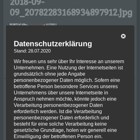
2018-09-
09_20782283168934897912.jpg
Datenschutzerklärung
Stand: 28.07.2020
Wir freuen uns sehr über Ihr Interesse an unserem
Unternehmen. Eine Nutzung der Internetseiten ist
grundsätzlich ohne jede Angabe
personenbezogener Daten möglich. Sofern eine
betroffene Person besondere Services unseres
Tagging
Unternehmens über unsere Internetseite in
Anspruch nehmen möchte, könnte jedoch eine
bike
achental
adrenaline
bayern
centre of nz
chernobyl
chiemgau
Verarbeitung personenbezogener Daten
christchurch
ferry
friends
classic flight
franzjosef
ghosbusters
hiking
erforderlich werden. Ist die Verarbeitung
glacier
helicopter
irish
jetboat
jurassic park
kaikoura
personenbezogener Daten erforderlich und
kiwi
lake wanaka
kawarau river
metlife
milford sounds
mount cook
besteht für eine solche Verarbeitung keine
newzealand
new york
gesetzliche Grundlage, holen wir generell eine
nelson
pancake rocks
queenstown
Einwilligung der betroffenen Person ein.
picton
rafting
penguin
powerplant
punakaiki