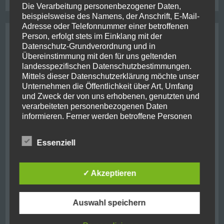
Die Verarbeitung personenbezogener Daten,
beispielsweise des Namens, der Anschrift, E-Mail-
Adresse oder Telefonnummer einer betroffenen
Archive
Person, erfolgt stets im Einklang mit der
Datenschutz-Grundverordnung und in
Übereinstimmung mit den für uns geltenden
August 2021
(2)
landesspezifischen Datenschutzbestimmungen.
Mittels dieser Datenschutzerklärung möchte unser
Oktober 2019
(10)
Unternehmen die Öffentlichkeit über Art, Umfang
und Zweck der von uns erhobenen, genutzten und
verarbeiteten personenbezogenen Daten
Juni 2019
(1)
informieren. Ferner werden betroffene Personen
mittels dieser Datenschutzerklärung über die ihnen
September 2018
(7)
zustehenden Rechte aufgeklärt.
Essenziell
August 2018
(1)
Wir haben als für die Verarbeitung Verantwortlicher
zahlreiche technische und organisatorische
Mai 2018
(1)
✓ Akzeptieren
Maßnahmen umgesetzt, um einen möglichst
lückenlosen Schutz der über diese Internetseite
November 2017
(11)
verarbeiteten personenbezogenen Daten
Auswahl speichern
sicherzustellen. Dennoch können Internetbasierte
November 2016
(2)
Datenübertragungen grundsätzlich