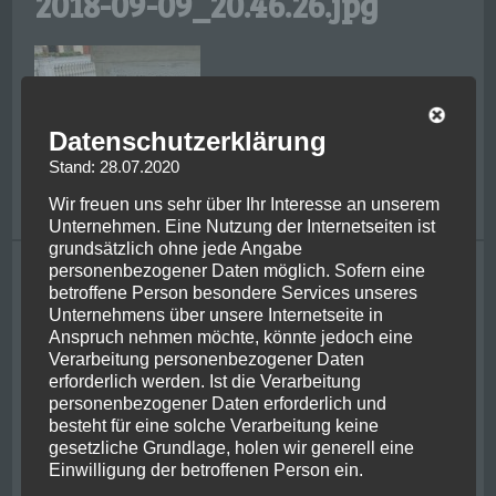
2018-09-09_20.46.26.jpg
Datenschutzerklärung
Stand: 28.07.2020
Wir freuen uns sehr über Ihr Interesse an unserem
Unternehmen. Eine Nutzung der Internetseiten ist
grundsätzlich ohne jede Angabe
Tagging
personenbezogener Daten möglich. Sofern eine
betroffene Person besondere Services unseres
Unternehmens über unsere Internetseite in
bike
achental
adrenaline
bayern
centre of nz
chernobyl
chiemgau
Anspruch nehmen möchte, könnte jedoch eine
christchurch
ferry
friends
classic flight
franzjosef
ghosbusters
hiking
Verarbeitung personenbezogener Daten
glacier
helicopter
irish
jetboat
jurassic park
kaikoura
erforderlich werden. Ist die Verarbeitung
kiwi
lake wanaka
kawarau river
metlife
milford sounds
mount cook
newzealand
personenbezogener Daten erforderlich und
new york
besteht für eine solche Verarbeitung keine
nelson
pancake rocks
queenstown
picton
rafting
gesetzliche Grundlage, holen wir generell eine
penguin
powerplant
punakaiki
stewart island
usa
Einwilligung der betroffenen Person ein.
roadtrip
shotover river
thunderjet
ukraine
wanaka
west coast
whale