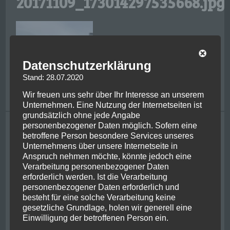
20171109_173014297535668.jpg
Datenschutzerklärung
Stand: 28.07.2020
Wir freuen uns sehr über Ihr Interesse an unserem
Unternehmen. Eine Nutzung der Internetseiten ist
grundsätzlich ohne jede Angabe
Tagging
personenbezogener Daten möglich. Sofern eine
betroffene Person besondere Services unseres
Unternehmens über unsere Internetseite in
bike
achental
adrenaline
bayern
centre of nz
chernobyl
chiemgau
Anspruch nehmen möchte, könnte jedoch eine
christchurch
ferry
friends
classic flight
franzjosef
ghosbusters
hiking
Verarbeitung personenbezogener Daten
glacier
helicopter
irish
jetboat
jurassic park
kaikoura
erforderlich werden. Ist die Verarbeitung
kiwi
lake wanaka
kawarau river
metlife
milford sounds
mount cook
newzealand
personenbezogener Daten erforderlich und
new york
besteht für eine solche Verarbeitung keine
nelson
pancake rocks
queenstown
picton
rafting
gesetzliche Grundlage, holen wir generell eine
penguin
powerplant
punakaiki
stewart island
usa
Einwilligung der betroffenen Person ein.
roadtrip
shotover river
thunderjet
ukraine
wanaka
west coast
whale