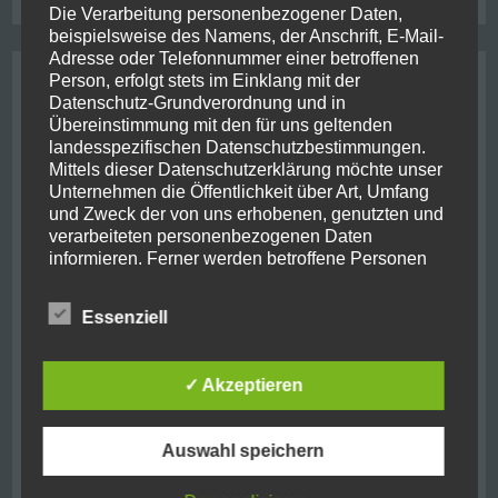
Die Verarbeitung personenbezogener Daten,
beispielsweise des Namens, der Anschrift, E-Mail-
Adresse oder Telefonnummer einer betroffenen
Archive
Person, erfolgt stets im Einklang mit der
Datenschutz-Grundverordnung und in
Übereinstimmung mit den für uns geltenden
August 2021
(2)
landesspezifischen Datenschutzbestimmungen.
Mittels dieser Datenschutzerklärung möchte unser
Oktober 2019
(10)
Unternehmen die Öffentlichkeit über Art, Umfang
und Zweck der von uns erhobenen, genutzten und
verarbeiteten personenbezogenen Daten
Juni 2019
(1)
informieren. Ferner werden betroffene Personen
mittels dieser Datenschutzerklärung über die ihnen
September 2018
(7)
zustehenden Rechte aufgeklärt.
Essenziell
August 2018
(1)
Wir haben als für die Verarbeitung Verantwortlicher
zahlreiche technische und organisatorische
Mai 2018
(1)
✓ Akzeptieren
Maßnahmen umgesetzt, um einen möglichst
lückenlosen Schutz der über diese Internetseite
November 2017
(11)
verarbeiteten personenbezogenen Daten
Auswahl speichern
sicherzustellen. Dennoch können Internetbasierte
November 2016
(2)
Datenübertragungen grundsätzlich