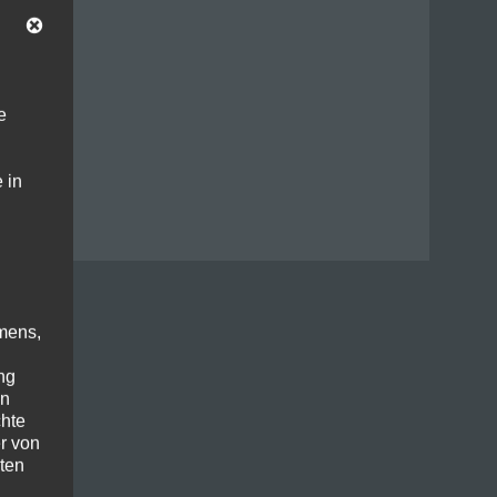
e
 in
mens,
ng
en
chte
r von
ten