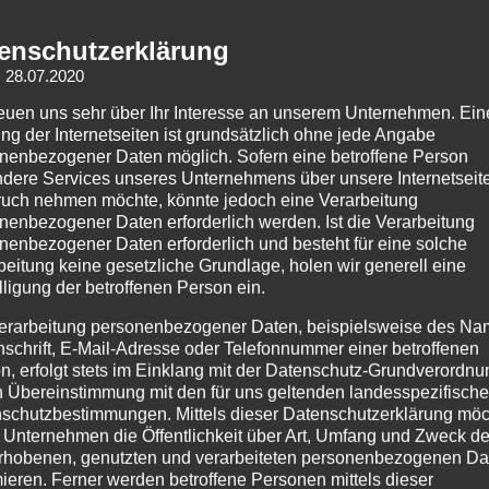
2017-11-23_171460615636.jpg
enschutzerklärung
: 28.07.2020
reuen uns sehr über Ihr Interesse an unserem Unternehmen. Ein
ng der Internetseiten ist grundsätzlich ohne jede Angabe
nenbezogener Daten möglich. Sofern eine betroffene Person
dere Services unseres Unternehmens über unsere Internetseite
uch nehmen möchte, könnte jedoch eine Verarbeitung
nenbezogener Daten erforderlich werden. Ist die Verarbeitung
nenbezogener Daten erforderlich und besteht für eine solche
beitung keine gesetzliche Grundlage, holen wir generell eine
lligung der betroffenen Person ein.
erarbeitung personenbezogener Daten, beispielsweise des Na
nschrift, E-Mail-Adresse oder Telefonnummer einer betroffenen
n, erfolgt stets im Einklang mit der Datenschutz-Grundverordnu
n Übereinstimmung mit den für uns geltenden landesspezifisch
schutzbestimmungen. Mittels dieser Datenschutzerklärung mö
 Unternehmen die Öffentlichkeit über Art, Umfang und Zweck de
rhobenen, genutzten und verarbeiteten personenbezogenen Da
mieren. Ferner werden betroffene Personen mittels dieser