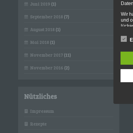
Daten
Juni 2019
(1)
Wir h
September 2018
(7)
und o
lücke
August 2018
(1)
perso
Inter
E
Mai 2018
(1)
aufwe
Aus d
November 2017
(11)
perso
telef
November 2016
(2)
Begri
Die Da
Europ
Grund
Nützliches
soll s
Geschä
gewähr
Impressum
Wir v
Rezepte
folge