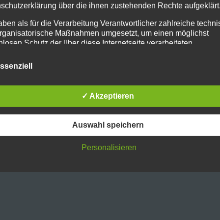
schutzerklärung über die ihnen zustehenden Rechte aufgeklärt
aben als für die Verarbeitung Verantwortlicher zahlreiche techn
rganisatorische Maßnahmen umgesetzt, um einen möglichst
nlosen Schutz der über diese Internetseite verarbeiteten
nenbezogenen Daten sicherzustellen. Dennoch können
netbasierte Datenübertragungen grundsätzlich Sicherheitslücke
ssenziell
isen, sodass ein absoluter Schutz nicht gewährleistet werden k
iesem Grund steht es jeder betroffenen Person frei,
nenbezogene Daten auch auf alternativen Wegen, beispielswe
✓ Akzeptieren
onisch, an uns zu übermitteln.
ffsbestimmungen
Auswahl speichern
tenschutzerklärung beruht auf den Begrifflichkeiten, die durch den
äischen Richtlinien- und Verordnungsgeber beim Erlass der Datensc
Personalisieren
verordnung (DS-GVO) verwendet wurden. Unsere Datenschutzerklä
owohl für die Öffentlichkeit als auch für unsere Kunden und
ftspartner einfach lesbar und verständlich sein. Um dies zu
leisten, möchten wir vorab die verwendeten Begrifflichkeiten erläuter
erwenden in dieser Datenschutzerklärung unter anderem die
nden Begriffe: