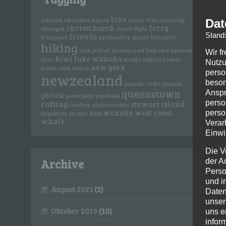
bike
Dat
achental
adrenaline
bayern
centre of nz
chernobyl
christchurch
ferry
chiemgau
classic flight
Stand
friends
franzjosef
ghosbusters
glacier
helicopter
hiking
irish
jetboat
jurassic park
kaikoura
kawarau
Wir f
kiwi
lake wanaka
river
metlife
milford sounds
Nutzu
new york
mount cook
nelson
perso
newzealand
beson
pancake rocks
penguin
queenstown
Anspr
picton
powerplant
punakaiki
perso
rafting
stewart island
roadtrip
shotover river
usa
wanaka
west coast
perso
thunderjet
ukraine
whale
Verar
Einwi
Die V
Archive
der A
Perso
und i
August 2021
(2)
Daten
unser
Oktober 2019
(10)
uns e
infor