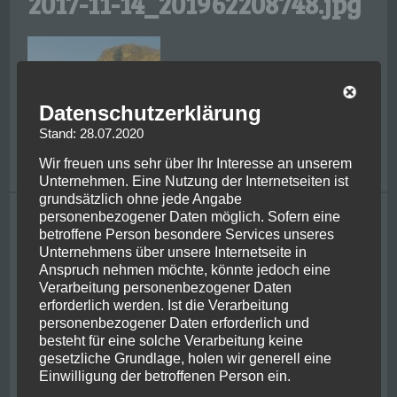
2017-11-14_201962208748.jpg
Datenschutzerklärung
Stand: 28.07.2020
Wir freuen uns sehr über Ihr Interesse an unserem
Unternehmen. Eine Nutzung der Internetseiten ist
grundsätzlich ohne jede Angabe
Tagging
personenbezogener Daten möglich. Sofern eine
betroffene Person besondere Services unseres
Unternehmens über unsere Internetseite in
bike
achental
adrenaline
bayern
centre of nz
chernobyl
chiemgau
Anspruch nehmen möchte, könnte jedoch eine
christchurch
ferry
friends
classic flight
franzjosef
ghosbusters
hiking
Verarbeitung personenbezogener Daten
glacier
helicopter
irish
jetboat
jurassic park
kaikoura
erforderlich werden. Ist die Verarbeitung
kiwi
lake wanaka
kawarau river
metlife
milford sounds
mount cook
newzealand
personenbezogener Daten erforderlich und
new york
besteht für eine solche Verarbeitung keine
nelson
pancake rocks
queenstown
picton
rafting
gesetzliche Grundlage, holen wir generell eine
penguin
powerplant
punakaiki
stewart island
usa
Einwilligung der betroffenen Person ein.
roadtrip
shotover river
thunderjet
ukraine
wanaka
west coast
whale