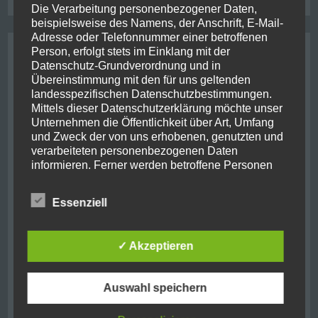
Die Verarbeitung personenbezogener Daten,
beispielsweise des Namens, der Anschrift, E-Mail-
Adresse oder Telefonnummer einer betroffenen
Archive
Person, erfolgt stets im Einklang mit der
Datenschutz-Grundverordnung und in
Übereinstimmung mit den für uns geltenden
August 2021
(2)
landesspezifischen Datenschutzbestimmungen.
Mittels dieser Datenschutzerklärung möchte unser
Oktober 2019
(10)
Unternehmen die Öffentlichkeit über Art, Umfang
und Zweck der von uns erhobenen, genutzten und
verarbeiteten personenbezogenen Daten
Juni 2019
(1)
informieren. Ferner werden betroffene Personen
mittels dieser Datenschutzerklärung über die ihnen
September 2018
(7)
zustehenden Rechte aufgeklärt.
Essenziell
August 2018
(1)
Wir haben als für die Verarbeitung Verantwortlicher
zahlreiche technische und organisatorische
Mai 2018
(1)
✓ Akzeptieren
Maßnahmen umgesetzt, um einen möglichst
lückenlosen Schutz der über diese Internetseite
November 2017
(11)
verarbeiteten personenbezogenen Daten
Auswahl speichern
sicherzustellen. Dennoch können Internetbasierte
November 2016
(2)
Datenübertragungen grundsätzlich